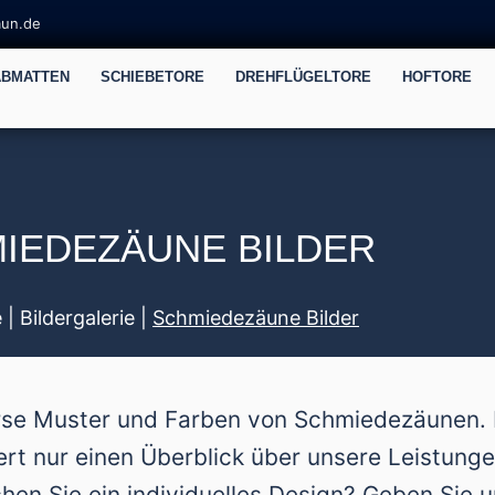
aun.de
ABMATTEN
SCHIEBETORE
DREHFLÜGELTORE
HOFTORE
IEDEZÄUNE BILDER
e
|
Bildergalerie
|
Schmiedezäune Bilder
rse Muster und Farben von Schmiedezäunen. Di
t nur einen Überblick über unsere Leistungen
hen Sie ein individuelles Design? Geben Sie 