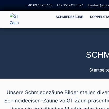
+48 697 373 770
+49 15124145024
kontakt@gtz
SCHMIEDEZÄUNE
DOPPELST
SCHM
Startseit
Unsere Schmiedezäune Bilder stellen dive
Schmeideeisen-Zäune vo GT Zaun präsentier
Ihnen ein spezifisches Muster oder brauc