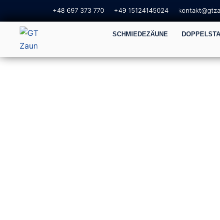
+48 697 373 770
+49 15124145024
kontakt@gtz
SCHMIEDEZÄUNE
DOPPELST