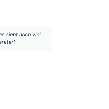
s sieht noch viel
Hallo Herr Pas
erater!